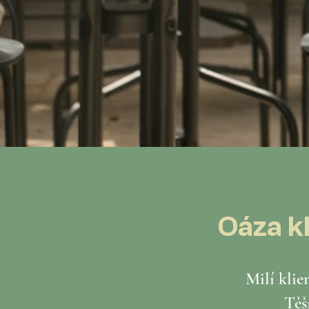
Oáza kl
Milí klie
Těš