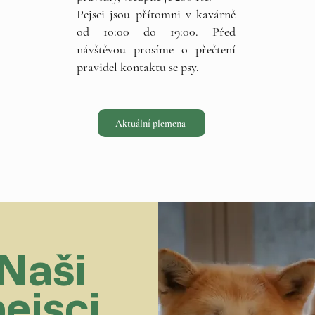
Pejsci jsou přítomni v kavárně
od 10:00 do 19:00. Před
návštěvou prosíme o přečtení
pravidel kontaktu se psy
.
Aktuální plemena
Naši
pejsci