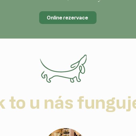
Online rezervace
k to u nás funguj