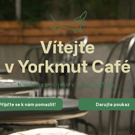
Vítejte
v Yorkmut Café
Kavárna s pejsky
v centru Prahy.
Přijďte se k nám pomazlit!
Darujte poukaz