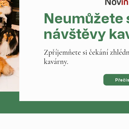
Neumůžete s
návštěvy ka
Zpříjemňete si čekání zhléd
kavárny.
Přečí