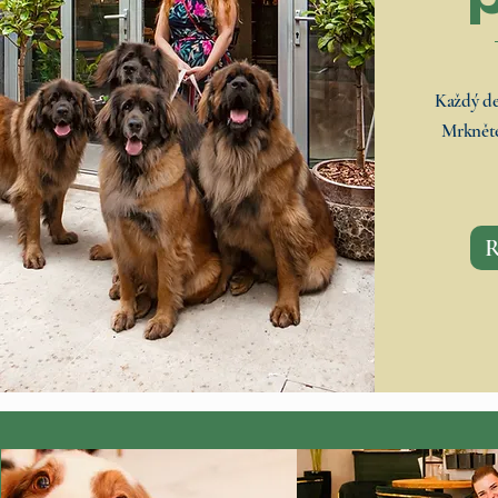
Každý den
Mrkněte
R