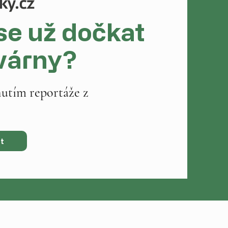
e už dočkat
várny?
nutím reportáže z
st