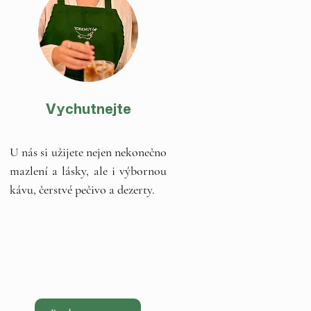
Vychutnejte
U nás si užijete nejen nekonečno
mazlení a lásky,
ale i výbornou
kávu, čerstvé pečivo a dezerty.