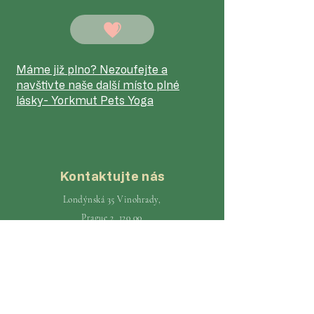
Máme již plno? Nezoufejte a
navštivte
naše další místo plné
lásky- Yorkmut Pets Yoga
Kontaktujte nás
Londýnská 35 Vinohrady,
Prague 2, 120 00
+ 420 735 111 030
ahoj@yorkmutcafe.com
Otevírací doba
Pondělí - Neděle