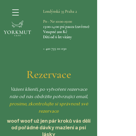
Londýnská 35 Praha 2
Po - Ne 10:00-19:00
13:00-14:00 psí pauza (zavřeno​​​)
Vstupné 200 Kč
Děti od 6 let vítány
+ 420 735 111 030
Rezervace
Vážení klienti, po vytvoření rezervace
níže od nás obdržíte potvrzující email,
prosíme, zkontrolujte si správnost své
rezervace
woof woof už jen pár kroků vás dělí
od pořádné dávky mazlení a psí
lásky