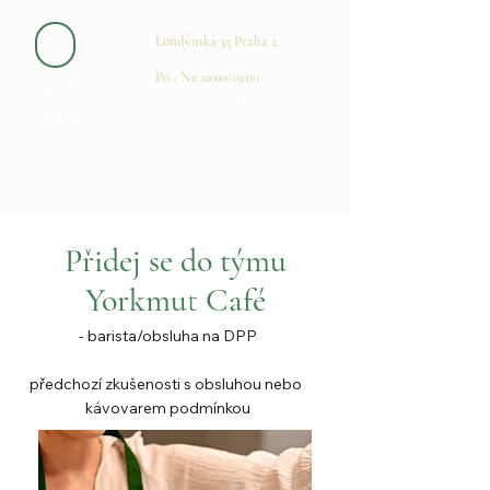
Londýnská 35 Praha 2
Po - Ne 10:00-19:00
13:00-14:00 psí pauza (zavřeno​​​)
Vstupné 200 Kč
Děti od 6 let vítány
+ 420 735 111 030
Přidej se do týmu
Yorkmu
t
Café
- barista/obsluha na DPP

předchozí zkušenosti s obsluhou nebo 
kávovarem podmínkou